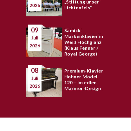
„Stiftung unser
2026
Lichtenfels“
09
Samick
Markenklavier in
Juli
Weiß Hochglanz
2026
(Klaus Fenner /
Royal George)
08
Premium-Klavier
Hohner Modell
Juli
120 – Im edlen
2026
Marmor-Design