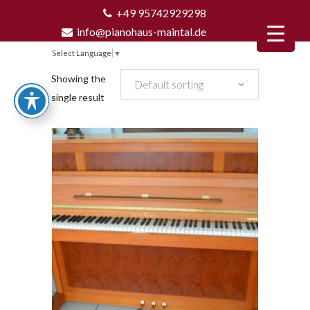
+49 95742929298
info@pianohaus-maintal.de
Select Language
▼
Showing the
Default sorting
single result