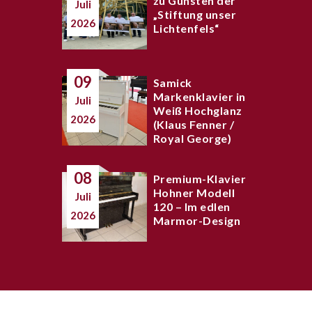
zu Gunsten der
Juli
„Stiftung unser
2026
Lichtenfels“
09
Samick
Markenklavier in
Juli
Weiß Hochglanz
2026
(Klaus Fenner /
Royal George)
08
Premium-Klavier
Hohner Modell
Juli
120 – Im edlen
2026
Marmor-Design