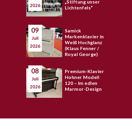
„Stiftung unser
2026
Lichtenfels“
09
Samick
Markenklavier in
Juli
Weiß Hochglanz
2026
(Klaus Fenner /
Royal George)
08
Premium-Klavier
Hohner Modell
Juli
120 – Im edlen
2026
Marmor-Design