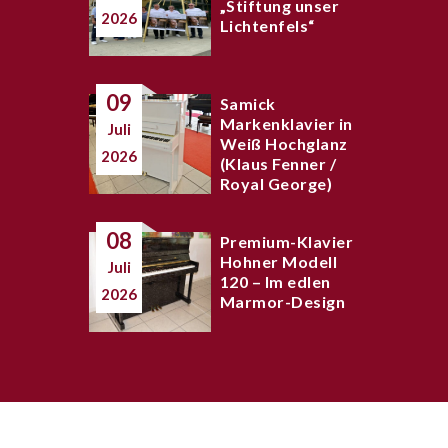
„Stiftung unser
2026
Lichtenfels“
09
Samick
Markenklavier in
Juli
Weiß Hochglanz
2026
(Klaus Fenner /
Royal George)
08
Premium-Klavier
Hohner Modell
Juli
120 – Im edlen
2026
Marmor-Design