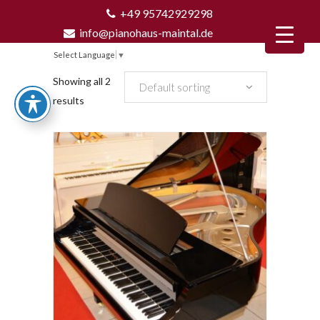
+49 95742929298
info@pianohaus-maintal.de
Select Language
▼
Showing all 2
Default sorting
results