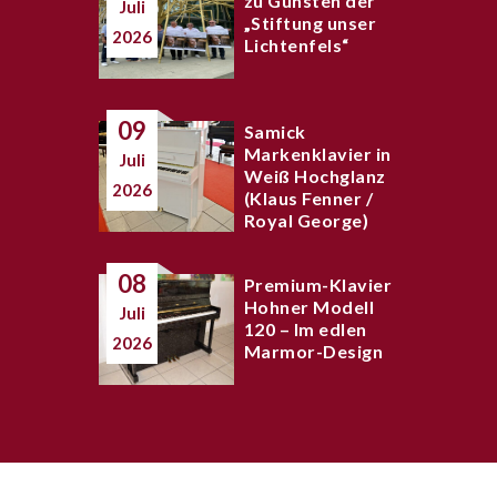
zu Gunsten der
Juli
„Stiftung unser
2026
Lichtenfels“
09
Samick
Markenklavier in
Juli
Weiß Hochglanz
2026
(Klaus Fenner /
Royal George)
08
Premium-Klavier
Hohner Modell
Juli
120 – Im edlen
2026
Marmor-Design