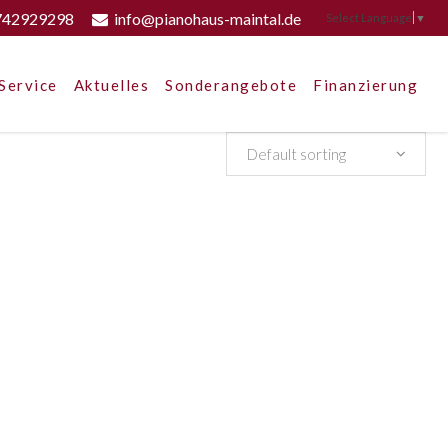
742929298
info@pianohaus-maintal.de
Select Language
▼
Service
Aktuelles
Sonderangebote
Finanzierung
Default sorting