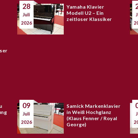
28
Yamaha Klavier
Modell U2 – Ein
Juli
J
zeitloser Klassiker
2026
2
ser
09
u
Samick Markenklavier
ung
in Weiß Hochglanz
Juli
J
(Klaus Fenner / Royal
2026
2
George)