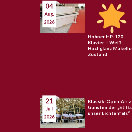
04
Aug.
2026
Hohner HP-120
Klavier – Weiß
Hochglanz Makello
Zustand
21
Klassik-Open-Air z
Gunsten der „Stift
Juli
unser Lichtenfels“
2026