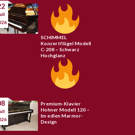
22
uli
026
SCHIMMEL
Konzertflügel Modell
C-208 – Schwarz
Hochglanz
08
Premium-Klavier
Hohner Modell 120 –
uli
Im edlen Marmor-
026
Design