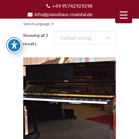
+49 95742929298
info@pianohaus-maintal.de
Select Language
▼
Showing all 2
Default sorting
results