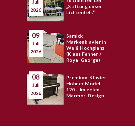
zu Gunsten der
Juli
„Stiftung unser
2026
Lichtenfels“
09
Samick
Markenklavier in
Juli
Weiß Hochglanz
2026
(Klaus Fenner /
Royal George)
08
Premium-Klavier
Hohner Modell
Juli
120 – Im edlen
2026
Marmor-Design