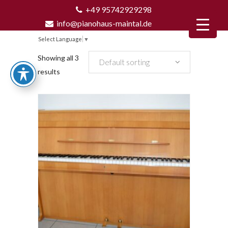
+49 95742929298
info@pianohaus-maintal.de
Select Language
▼
Showing all 3
Default sorting
results