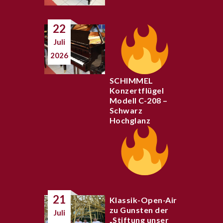
22
Juli
2026
SCHIMMEL
Konzertflügel
Modell C-208 –
Schwarz
Hochglanz
21
Klassik-Open-Air
zu Gunsten der
Juli
„Stiftung unser