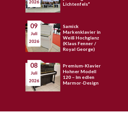
2026
Lichtenfels“
09
Samick
Markenklavier in
Juli
Weiß Hochglanz
2026
(Klaus Fenner /
Royal George)
08
Premium-Klavier
Hohner Modell
Juli
120 – Im edlen
2026
Marmor-Design