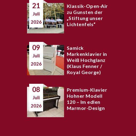
21
Klassik-Open-Air
zu Gunsten der
Juli
„Stiftung unser
2026
Lichtenfels“
09
Samick
Markenklavier in
Juli
Weiß Hochglanz
2026
(Klaus Fenner /
Royal George)
08
Premium-Klavier
Hohner Modell
Juli
120 – Im edlen
2026
Marmor-Design