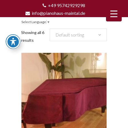
+49 95742929298
info@pianohaus-maintal.de
Select Language
▼
Showing all 6
Default sorting
results