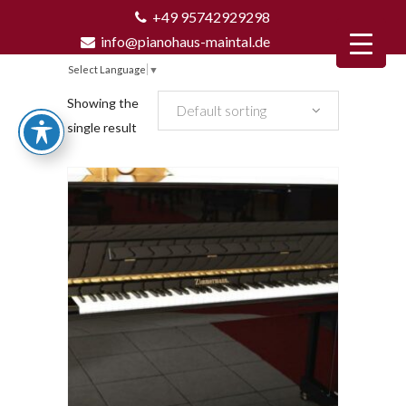
+49 95742929298
info@pianohaus-maintal.de
Select Language
▼
Showing the
Default sorting
single result