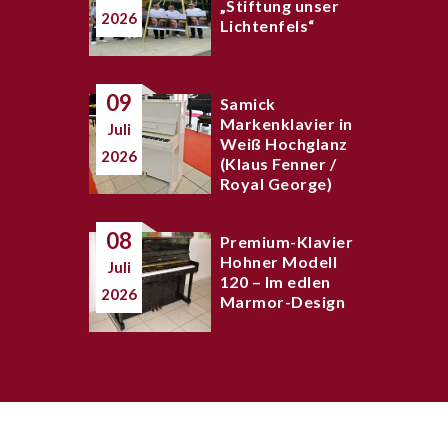
„Stiftung unser
2026
Lichtenfels“
09
Samick
Markenklavier in
Juli
Weiß Hochglanz
2026
(Klaus Fenner /
Royal George)
08
Premium-Klavier
Hohner Modell
Juli
120 – Im edlen
2026
Marmor-Design