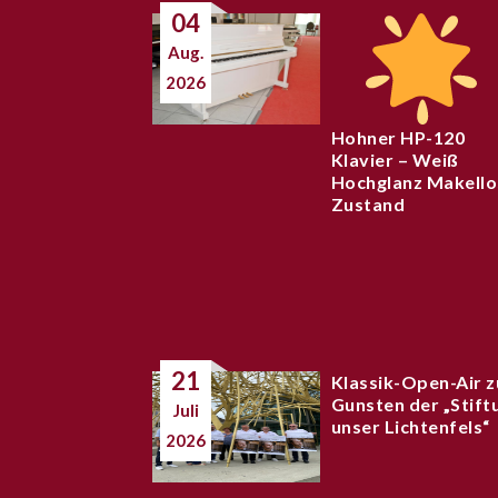
04
Aug.
2026
Hohner HP-120
Klavier – Weiß
Hochglanz Makello
Zustand
21
Klassik-Open-Air z
Gunsten der „Stift
Juli
unser Lichtenfels“
2026