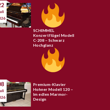
22
uli
026
SCHIMMEL
Konzertflügel Modell
C-208 – Schwarz
Hochglanz
08
Premium-Klavier
Hohner Modell 120 –
uli
Im edlen Marmor-
026
Design