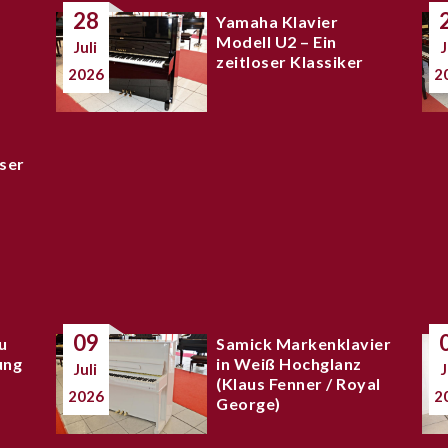
28
Yamaha Klavier
Modell U2 – Ein
Juli
J
zeitloser Klassiker
2026
2
ser
09
u
Samick Markenklavier
ung
in Weiß Hochglanz
Juli
J
(Klaus Fenner / Royal
2026
2
George)