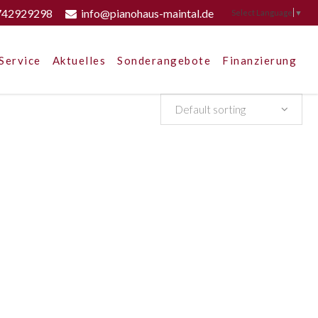
742929298
info@pianohaus-maintal.de
Select Language
▼
Service
Aktuelles
Sonderangebote
Finanzierung
Default sorting