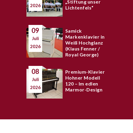
„Stiftung unser
2026
Lichtenfels“
09
Samick
Markenklavier in
Juli
Weiß Hochglanz
2026
(Klaus Fenner /
Royal George)
08
Premium-Klavier
Hohner Modell
Juli
120 – Im edlen
2026
Marmor-Design