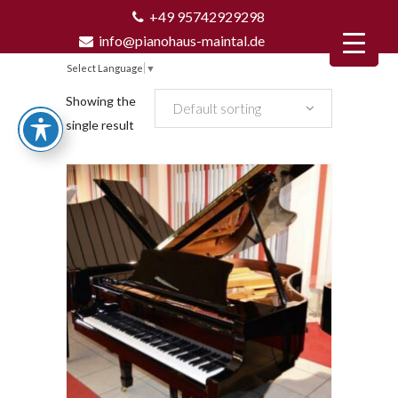
+49 95742929298
info@pianohaus-maintal.de
Select Language
▼
Showing the
Default sorting
single result