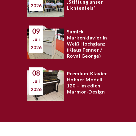
„Stiftung unser
2026
Lichtenfels“
09
Samick
Markenklavier in
Juli
Weiß Hochglanz
2026
(Klaus Fenner /
Royal George)
08
Premium-Klavier
Hohner Modell
Juli
120 – Im edlen
2026
Marmor-Design