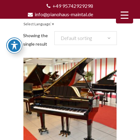
+49 95742929298
info@pianohaus-maintal.de
Select Language
▼
Showing the
Default sorting
single result