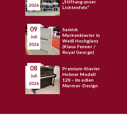
„Stiftung unser
2026
Lichtenfels“
09
Samick
Markenklavier in
Juli
Weiß Hochglanz
2026
(Klaus Fenner /
Royal George)
08
Premium-Klavier
Hohner Modell
Juli
120 – Im edlen
2026
Marmor-Design