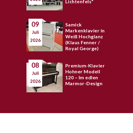
Lichtenfels“
09
Samick
Markenklavier in
Juli
Weiß Hochglanz
2026
(Klaus Fenner /
Royal George)
08
Premium-Klavier
Hohner Modell
Juli
120 – Im edlen
2026
Marmor-Design