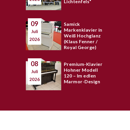
Lichtenfels“
09
Samick
Markenklavier in
Juli
Weiß Hochglanz
2026
(Klaus Fenner /
Royal George)
08
Premium-Klavier
Hohner Modell
Juli
120 – Im edlen
2026
Marmor-Design