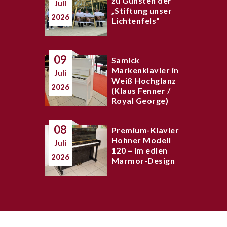
zu Gunsten der
Juli
„Stiftung unser
2026
Lichtenfels“
09
Samick
Markenklavier in
Juli
Weiß Hochglanz
2026
(Klaus Fenner /
Royal George)
08
Premium-Klavier
Hohner Modell
Juli
120 – Im edlen
2026
Marmor-Design