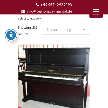
+49 95742929298
info@pianohaus-maintal.de
Select Language
▼
Showing all 2
Default sorting
results