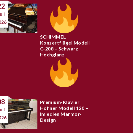
22
uli
026
SCHIMMEL
Konzertflügel Modell
C-208 – Schwarz
Hochglanz
08
Premium-Klavier
Hohner Modell 120 –
uli
Im edlen Marmor-
026
Design