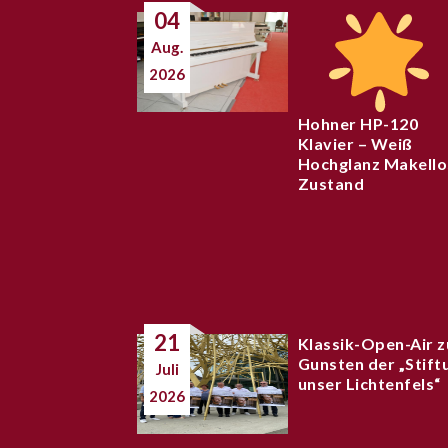
04
Aug.
2026
Hohner HP-120
Klavier – Weiß
Hochglanz Makello
Zustand
21
Klassik-Open-Air z
Gunsten der „Stift
Juli
unser Lichtenfels“
2026