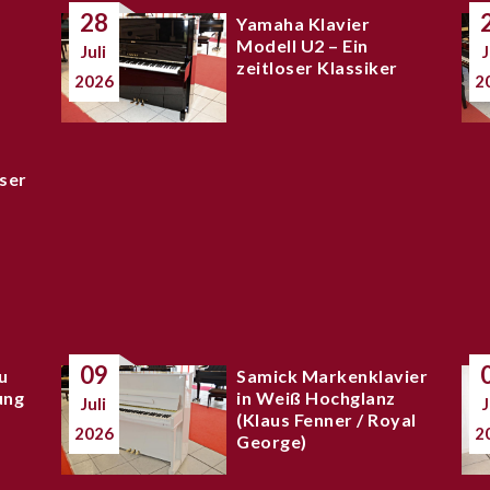
28
Yamaha Klavier
Modell U2 – Ein
Juli
J
zeitloser Klassiker
2026
2
ser
09
u
Samick Markenklavier
ung
in Weiß Hochglanz
Juli
J
(Klaus Fenner / Royal
2026
2
George)