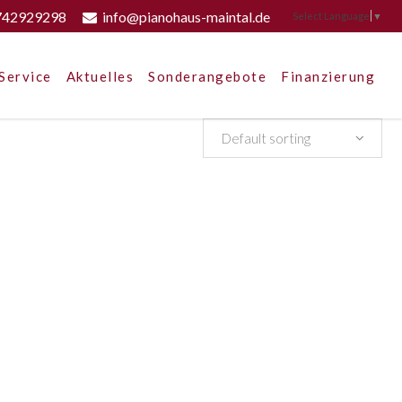
742929298
info@pianohaus-maintal.de
Select Language
▼
Service
Aktuelles
Sonderangebote
Finanzierung
Default sorting