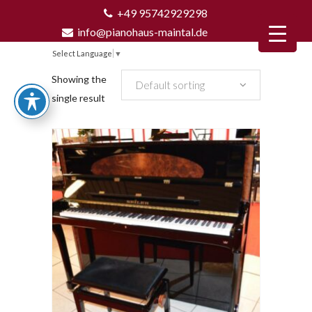
+49 95742929298
info@pianohaus-maintal.de
Select Language
▼
Showing the
Default sorting
single result