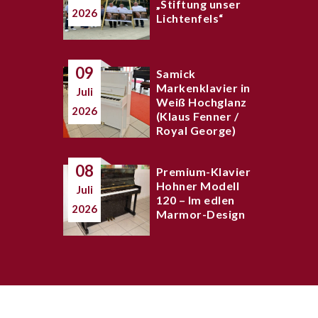
„Stiftung unser
2026
Lichtenfels“
09
Samick
Markenklavier in
Juli
Weiß Hochglanz
2026
(Klaus Fenner /
Royal George)
08
Premium-Klavier
Hohner Modell
Juli
120 – Im edlen
2026
Marmor-Design