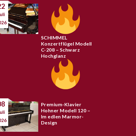
22
uli
026
SCHIMMEL
Konzertflügel Modell
C-208 – Schwarz
Hochglanz
08
Premium-Klavier
Hohner Modell 120 –
uli
Im edlen Marmor-
026
Design