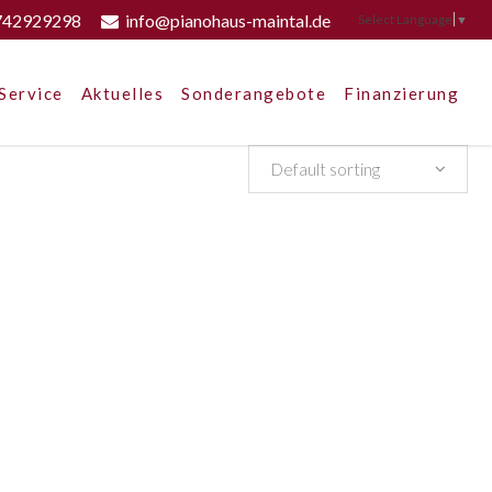
742929298
info@pianohaus-maintal.de
Select Language
▼
Service
Aktuelles
Sonderangebote
Finanzierung
Default sorting