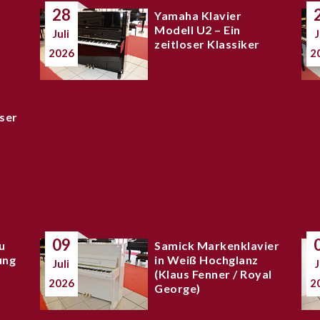
28
Yamaha Klavier
Modell U2 – Ein
Juli
J
zeitloser Klassiker
2026
2
ser
09
u
Samick Markenklavier
ung
in Weiß Hochglanz
Juli
J
(Klaus Fenner / Royal
2026
2
George)