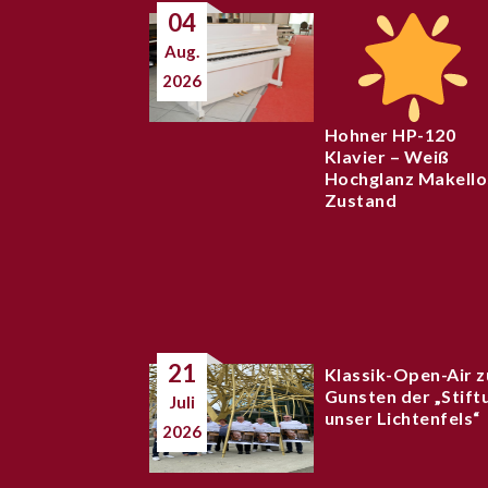
04
Aug.
2026
Hohner HP-120
Klavier – Weiß
Hochglanz Makello
Zustand
21
Klassik-Open-Air z
Gunsten der „Stift
Juli
unser Lichtenfels“
2026