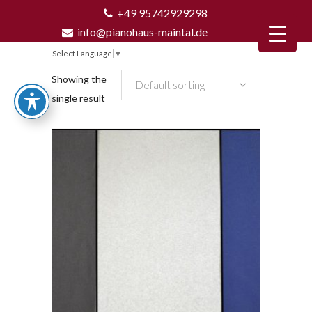
+49 95742929298
info@pianohaus-maintal.de
Select Language
▼
Showing the
Default sorting
single result