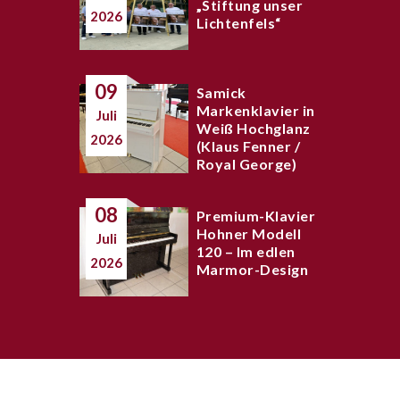
„Stiftung unser
2026
Lichtenfels“
09
Samick
Markenklavier in
Juli
Weiß Hochglanz
2026
(Klaus Fenner /
Royal George)
08
Premium-Klavier
Hohner Modell
Juli
120 – Im edlen
2026
Marmor-Design