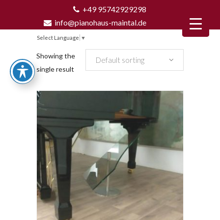
+49 95742929298
info@pianohaus-maintal.de
Select Language
▼
Showing the
Default sorting
single result