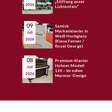
„Stiftung unser
2026
Lichtenfels“
09
Samick
Markenklavier in
Juli
Weiß Hochglanz
2026
(Klaus Fenner /
Royal George)
08
Premium-Klavier
Hohner Modell
Juli
120 – Im edlen
2026
Marmor-Design