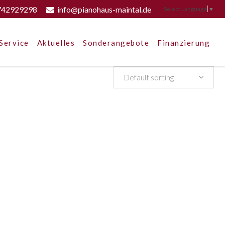
742929298
info@pianohaus-maintal.de
Select Language
▼
Service
Aktuelles
Sonderangebote
Finanzierung
Default sorting