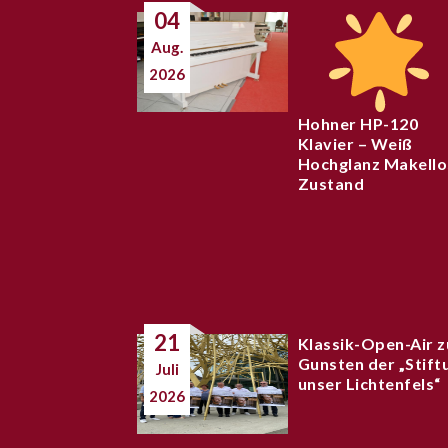
04
Aug.
2026
Hohner HP-120
Klavier – Weiß
Hochglanz Makello
Zustand
21
Klassik-Open-Air z
Gunsten der „Stift
Juli
unser Lichtenfels“
2026