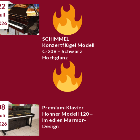
22
uli
026
SCHIMMEL
Konzertflügel Modell
C-208 – Schwarz
Hochglanz
08
Premium-Klavier
Hohner Modell 120 –
uli
Im edlen Marmor-
026
Design