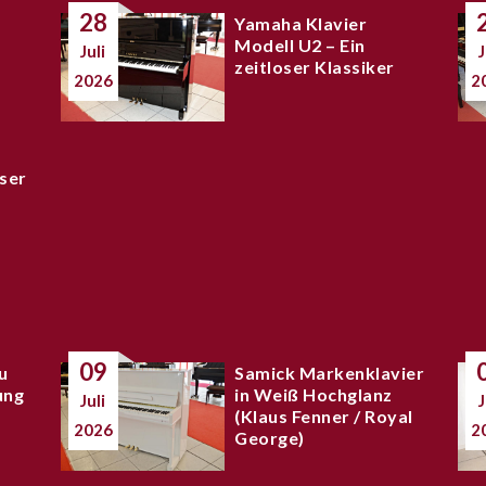
28
Yamaha Klavier
Modell U2 – Ein
Juli
J
zeitloser Klassiker
2026
2
ser
09
u
Samick Markenklavier
ung
in Weiß Hochglanz
Juli
J
(Klaus Fenner / Royal
2026
2
George)