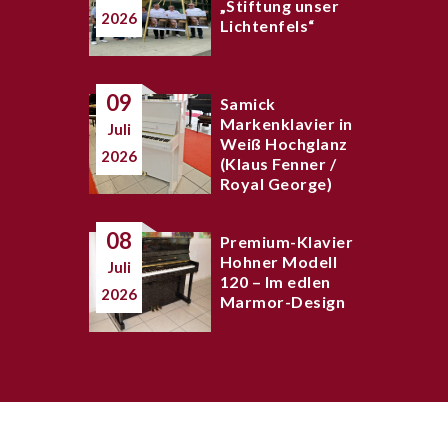
„Stiftung unser
2026
Lichtenfels“
09
Samick
Markenklavier in
Juli
Weiß Hochglanz
2026
(Klaus Fenner /
Royal George)
08
Premium-Klavier
Hohner Modell
Juli
120 – Im edlen
2026
Marmor-Design