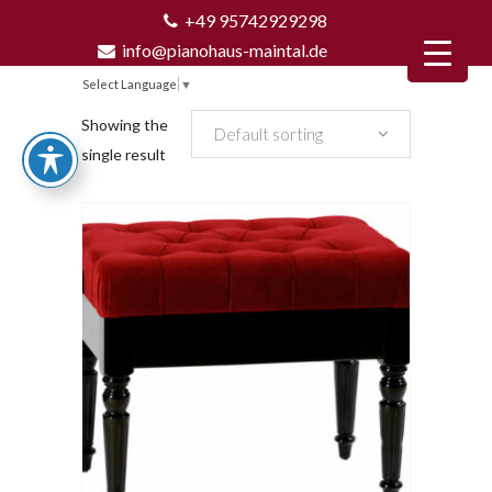
+49 95742929298
info@pianohaus-maintal.de
Select Language
▼
Showing the
Default sorting
single result