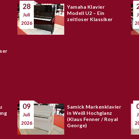
28
Yamaha Klavier
Modell U2 – Ein
Juli
J
zeitloser Klassiker
2026
2
ser
09
u
Samick Markenklavier
ung
in Weiß Hochglanz
Juli
J
(Klaus Fenner / Royal
2026
2
George)