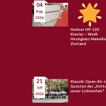
04
Aug.
2026
Hohner HP-120
Klavier – Weiß
Hochglanz Makello
Zustand
21
Klassik-Open-Air z
Gunsten der „Stift
Juli
unser Lichtenfels“
2026