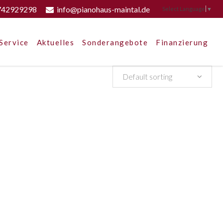
742929298
info@pianohaus-maintal.de
Select Language
▼
Service
Aktuelles
Sonderangebote
Finanzierung
Default sorting