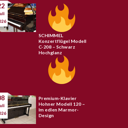
22
uli
026
SCHIMMEL
Konzertflügel Modell
C-208 – Schwarz
Hochglanz
08
Premium-Klavier
Hohner Modell 120 –
uli
Im edlen Marmor-
026
Design