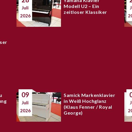
Yamaha Klavier
Modell U2 – Ein
Juli
J
zeitloser Klassiker
2026
2
ser
09
u
Samick Markenklavier
ung
in Weiß Hochglanz
Juli
J
(Klaus Fenner / Royal
2026
2
George)