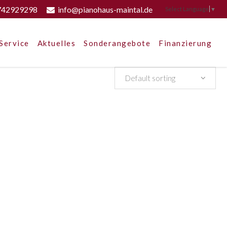
742929298
info@pianohaus-maintal.de
Select Language
▼
Service
Aktuelles
Sonderangebote
Finanzierung
Default sorting