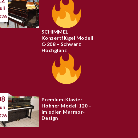
uli
026
SCHIMMEL
Konzertflügel Modell
C-208 – Schwarz
Hochglanz
08
Premium-Klavier
Hohner Modell 120 –
uli
Im edlen Marmor-
026
Design