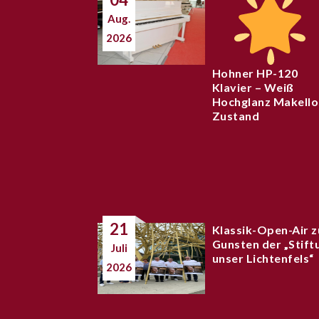
Aug.
2026
Hohner HP-120
Klavier – Weiß
Hochglanz Makello
Zustand
21
Klassik-Open-Air z
Gunsten der „Stift
Juli
unser Lichtenfels“
2026