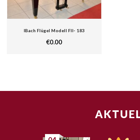
IBach Flügel Modell FII- 183
€
0.00
AKTUEL
04