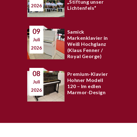
„Stiftung unser
2026
Lichtenfels“
09
Samick
Markenklavier in
Juli
Weiß Hochglanz
2026
(Klaus Fenner /
Royal George)
08
Premium-Klavier
Hohner Modell
Juli
120 – Im edlen
2026
Marmor-Design