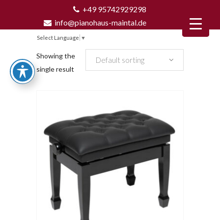
+49 95742929298
info@pianohaus-maintal.de
Select Language
▼
Showing the
Default sorting
single result