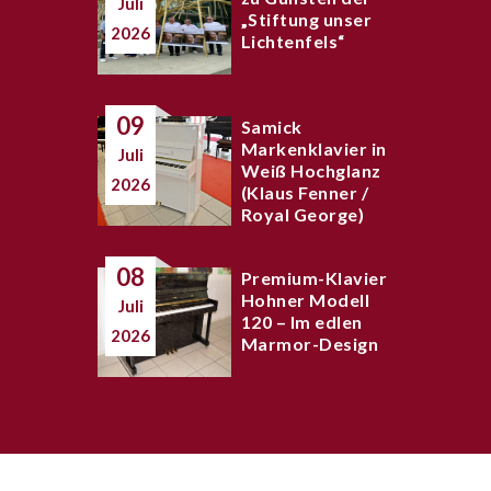
Juli
„Stiftung unser
2026
Lichtenfels“
09
Samick
Markenklavier in
Juli
Weiß Hochglanz
2026
(Klaus Fenner /
Royal George)
08
Premium-Klavier
Hohner Modell
Juli
120 – Im edlen
2026
Marmor-Design