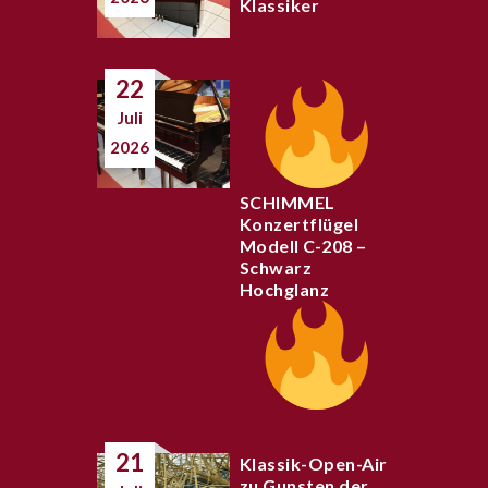
Klassiker
22
Juli
2026
SCHIMMEL
Konzertflügel
Modell C-208 –
Schwarz
Hochglanz
21
Klassik-Open-Air
zu Gunsten der