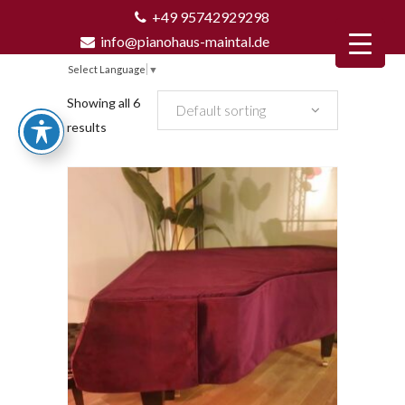
+49 95742929298
info@pianohaus-maintal.de
Select Language
▼
Showing all 6
Default sorting
results