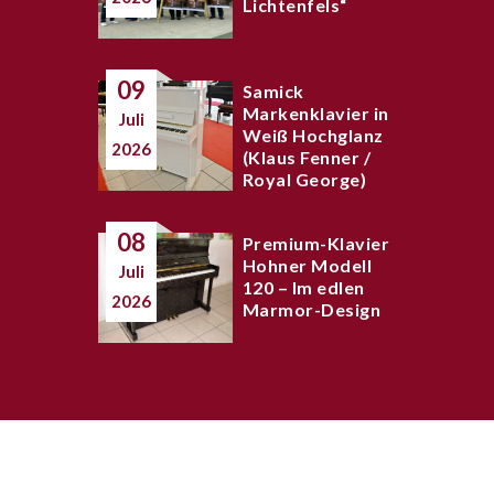
Lichtenfels“
09
Samick
Markenklavier in
Juli
Weiß Hochglanz
2026
(Klaus Fenner /
Royal George)
08
Premium-Klavier
Hohner Modell
Juli
120 – Im edlen
2026
Marmor-Design