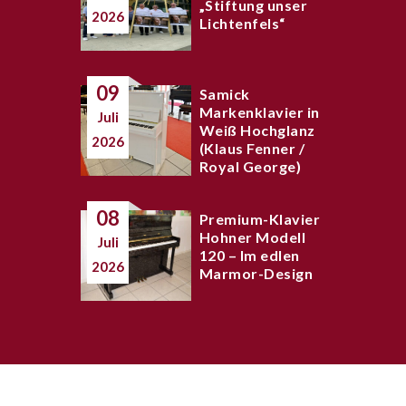
„Stiftung unser
2026
Lichtenfels“
09
Samick
Markenklavier in
Juli
Weiß Hochglanz
2026
(Klaus Fenner /
Royal George)
08
Premium-Klavier
Hohner Modell
Juli
120 – Im edlen
2026
Marmor-Design