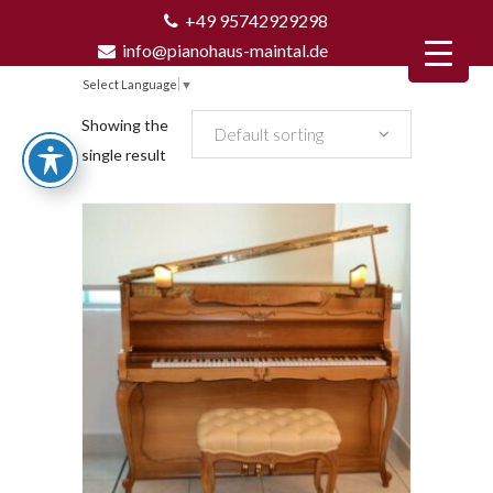
+49 95742929298
info@pianohaus-maintal.de
Select Language
▼
Showing the
Default sorting
single result