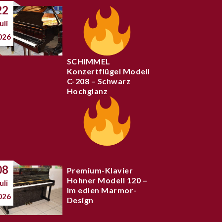
22
uli
026
SCHIMMEL
Konzertflügel Modell
C-208 – Schwarz
Hochglanz
08
Premium-Klavier
Hohner Modell 120 –
uli
Im edlen Marmor-
026
Design