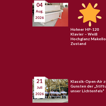
04
Aug.
2026
Hohner HP-120
Klavier – Weiß
Hochglanz Makello
Zustand
21
Klassik-Open-Air z
Gunsten der „Stift
Juli
unser Lichtenfels“
2026