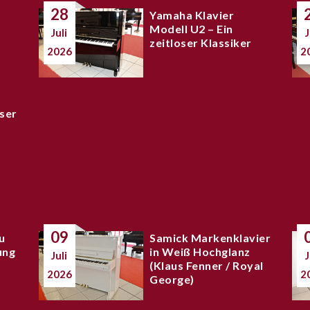
28
Yamaha Klavier
Modell U2 – Ein
Juli
J
zeitloser Klassiker
2026
2
ser
09
u
Samick Markenklavier
ung
in Weiß Hochglanz
Juli
J
(Klaus Fenner / Royal
2026
2
George)