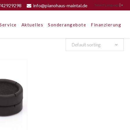
742929298
info@pianohaus-maintal.de
Select Language
▼
Service
Aktuelles
Sonderangebote
Finanzierung
Default sorting