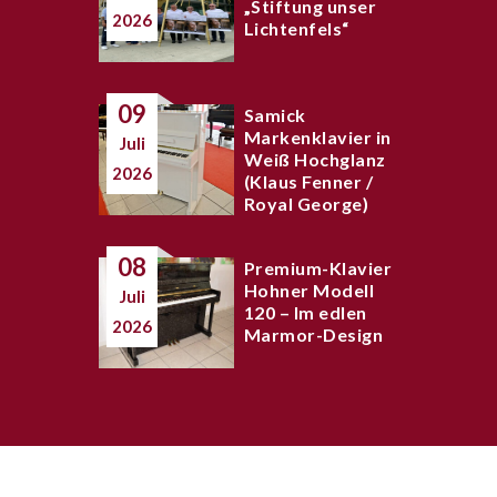
„Stiftung unser
2026
Lichtenfels“
09
Samick
Markenklavier in
Juli
Weiß Hochglanz
2026
(Klaus Fenner /
Royal George)
08
Premium-Klavier
Hohner Modell
Juli
120 – Im edlen
2026
Marmor-Design