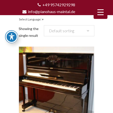
+49 95742929298
info@pianohaus-maintal.de
Select Language
▼
Showing the
Default sorting
single result