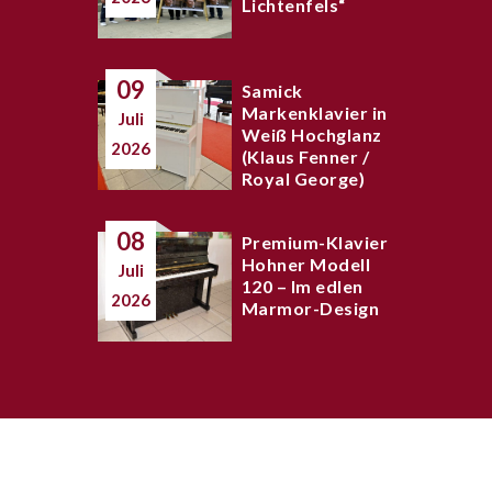
Lichtenfels“
09
Samick
Markenklavier in
Juli
Weiß Hochglanz
2026
(Klaus Fenner /
Royal George)
08
Premium-Klavier
Hohner Modell
Juli
120 – Im edlen
2026
Marmor-Design