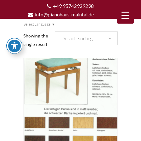
+49 95742929298
info@pianohaus-maintal.de
Select Language
▼
Showing the
Default sorting
single result