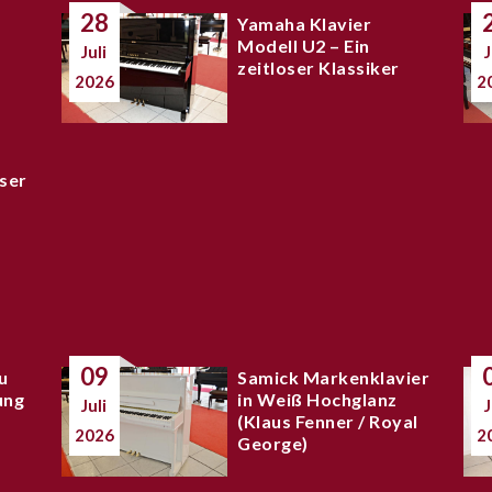
28
Yamaha Klavier
Modell U2 – Ein
Juli
J
zeitloser Klassiker
2026
2
ser
09
u
Samick Markenklavier
ung
in Weiß Hochglanz
Juli
J
(Klaus Fenner / Royal
2026
2
George)