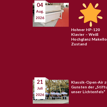
04
Aug.
2026
Hohner HP-120
Klavier – Weiß
Hochglanz Makello
Zustand
21
Klassik-Open-Air z
Gunsten der „Stift
Juli
unser Lichtenfels“
2026