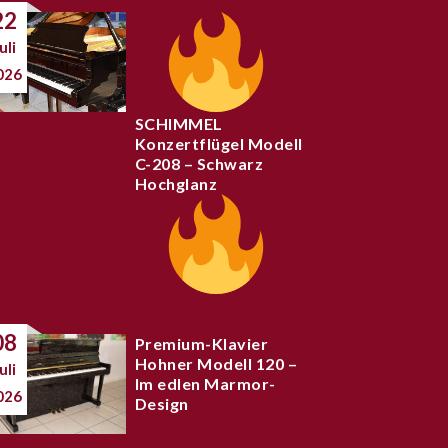
22
uli
026
SCHIMMEL
Konzertflügel Modell
C-208 – Schwarz
Hochglanz
08
Premium-Klavier
Hohner Modell 120 –
uli
Im edlen Marmor-
026
Design