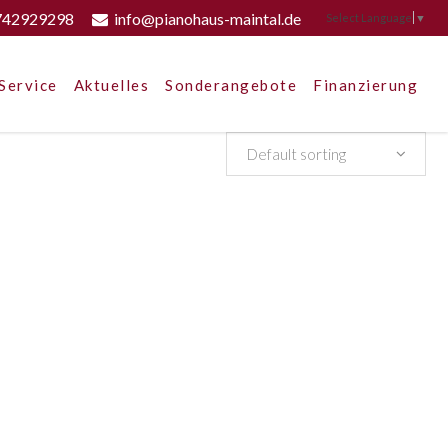
742929298
info@pianohaus-maintal.de
Select Language
▼
Service
Aktuelles
Sonderangebote
Finanzierung
Default sorting