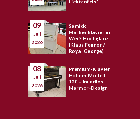
Lichtenfels“
09
Samick
Markenklavier in
Juli
Weiß Hochglanz
2026
(Klaus Fenner /
Royal George)
08
Premium-Klavier
Hohner Modell
Juli
120 – Im edlen
2026
Marmor-Design