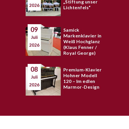
„Stiftung unser
2026
Lichtenfels“
09
Samick
Markenklavier in
Juli
Weiß Hochglanz
2026
(Klaus Fenner /
Royal George)
08
Premium-Klavier
Hohner Modell
Juli
120 – Im edlen
2026
Marmor-Design