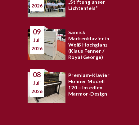
„Stiftung unser
2026
Lichtenfels“
09
Samick
Markenklavier in
Juli
Weiß Hochglanz
2026
(Klaus Fenner /
Royal George)
08
Premium-Klavier
Hohner Modell
Juli
120 – Im edlen
2026
Marmor-Design