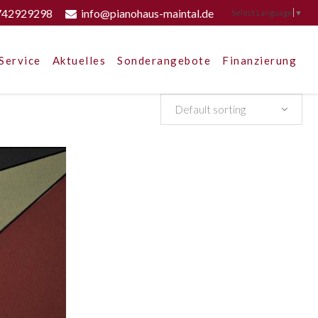
742929298
info@pianohaus-maintal.de
Select Language
▼
Service
Aktuelles
Sonderangebote
Finanzierung
Default sorting