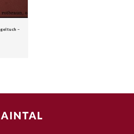
egeltuch –
MAINTAL