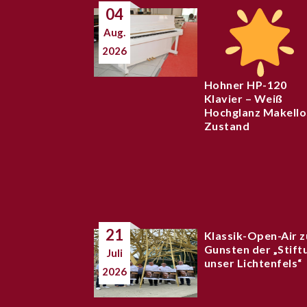
04
Aug.
2026
Hohner HP-120
Klavier – Weiß
Hochglanz Makello
Zustand
21
Klassik-Open-Air z
Gunsten der „Stift
Juli
unser Lichtenfels“
2026