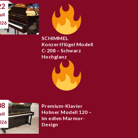
22
uli
026
SCHIMMEL
Konzertflügel Modell
C-208 – Schwarz
Hochglanz
08
Premium-Klavier
Hohner Modell 120 –
uli
Im edlen Marmor-
026
Design