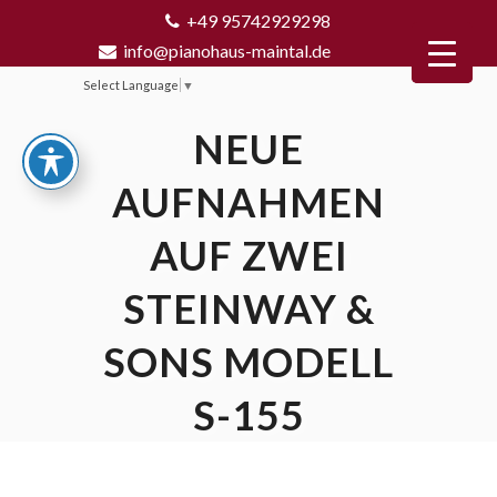
+49 95742929298
info@pianohaus-maintal.de
Select Language
▼
NEUE
AUFNAHMEN
AUF ZWEI
STEINWAY &
SONS MODELL
S-155