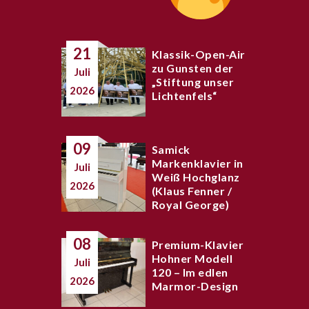
21
Klassik-Open-Air
zu Gunsten der
Juli
„Stiftung unser
2026
Lichtenfels“
09
Samick
Markenklavier in
Juli
Weiß Hochglanz
2026
(Klaus Fenner /
Royal George)
08
Premium-Klavier
Hohner Modell
Juli
120 – Im edlen
2026
Marmor-Design