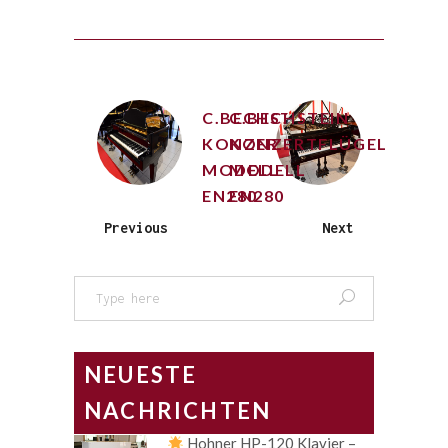
C.BECHSTEIN
C.BECHSTEIN
KONZERTFLÜGEL
KONZERTFLÜGEL
MODELL
MODELL
EN280
EN280
Previous
Next
Search
for:
NEUESTE
NACHRICHTEN
Hohner HP-120 Klavier –