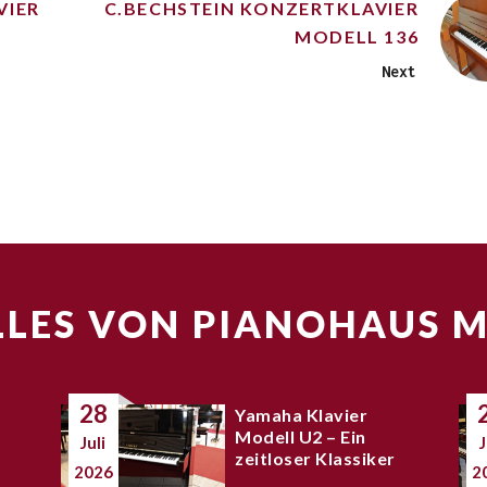
VIER
C.BECHSTEIN KONZERTKLAVIER
MODELL 136
Next
LES VON PIANOHAUS 
28
Yamaha Klavier
Modell U2 – Ein
Juli
J
zeitloser Klassiker
2026
2