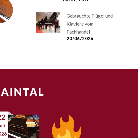
Gebrauchte Flügel und
Klaviere vom
Fachhandel
20/06/2026
MAINTAL
22
uli
026