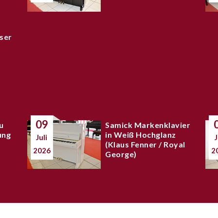
ser
09
u
Samick Markenklavier
ung
in Weiß Hochglanz
Juli
J
(Klaus Fenner / Royal
2026
2
George)