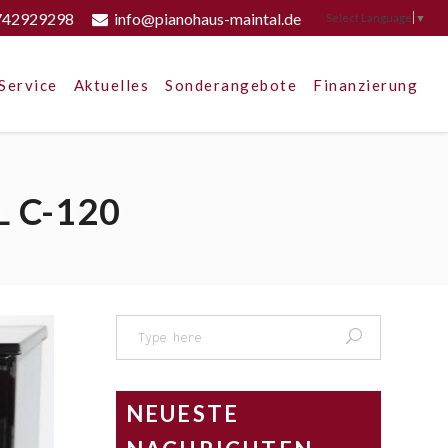
742929298
info@pianohaus-maintal.de
Select Language
▼
Service
Aktuelles
Sonderangebote
Finanzierung
 C-120
Search
for:
NEUESTE