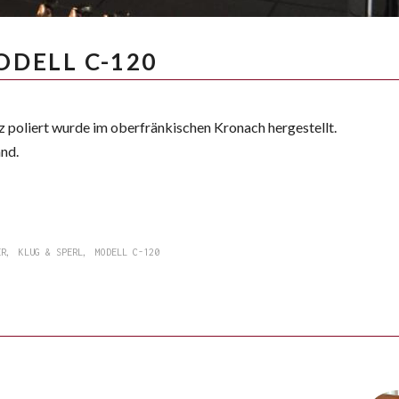
ODELL C-120
z poliert wurde im oberfränkischen Kronach hergestellt.
and.
,
,
ER
KLUG & SPERL
MODELL C-120