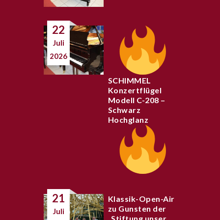
22
Juli
2026
SCHIMMEL
Konzertflügel
Modell C-208 –
Schwarz
Hochglanz
21
Klassik-Open-Air
zu Gunsten der
Juli
„Stiftung unser