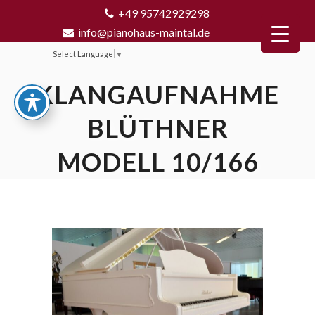
+49 95742929298
info@pianohaus-maintal.de
Select Language
▼
KLANGAUFNAHME
BLÜTHNER
MODELL 10/166