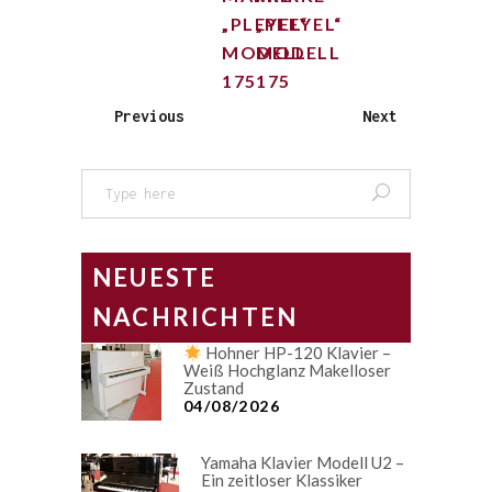
„PLEYEL“
„PLEYEL“
MODELL
MODELL
175
175
Previous
Next
Search
for:
NEUESTE
NACHRICHTEN
Hohner HP-120 Klavier –
Weiß Hochglanz Makelloser
Zustand
04/08/2026
Yamaha Klavier Modell U2 –
Ein zeitloser Klassiker