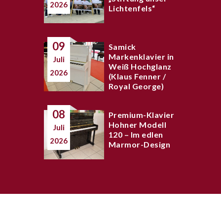
2026
Lichtenfels“
09
Samick
Markenklavier in
Juli
Weiß Hochglanz
2026
(Klaus Fenner /
Royal George)
08
Premium-Klavier
Hohner Modell
Juli
120 – Im edlen
2026
Marmor-Design