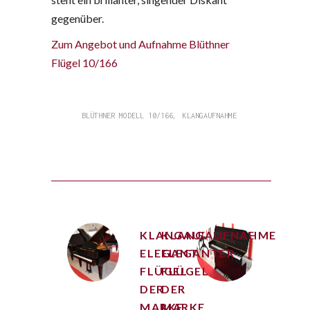
gegenüber.
Zum Angebot und Aufnahme Blüthner
Flügel 10/166
,
BLÜTHNER MODELL 10/166
KLANGAUFNAHME
KLANGAUFNAHME
KLANGAUFNAHME
ELEGANTER
ELEGANTER
FLÜGEL
FLÜGEL
DER
DER
MARKE
MARKE