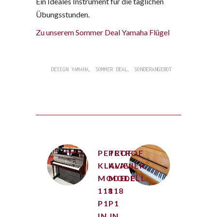
Ein Ideales Instrument für die täglichen
Übungsstunden.
Zu unserem Sommer Deal Yamaha Flügel
,
,
DESIGN YAMAHA
SOMMER DEAL
SONDERANGEBOT
PETROF
PETROF
KLAVIER
KLAVIER
MODELL
MODELL
118
118
P1
P1
IN
IN