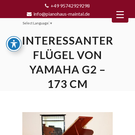
+49 95742929298
info@pianohaus-maintal.de
Select Language
▼
INTERESSANTER
FLÜGEL VON
YAMAHA G2 –
173 CM