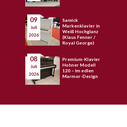
09
Samick
Markenklavier in
Juli
Weiß Hochglanz
2026
(Klaus Fenner /
Royal George)
08
Premium-Klavier
Hohner Modell
Juli
120 – Im edlen
2026
Marmor-Design