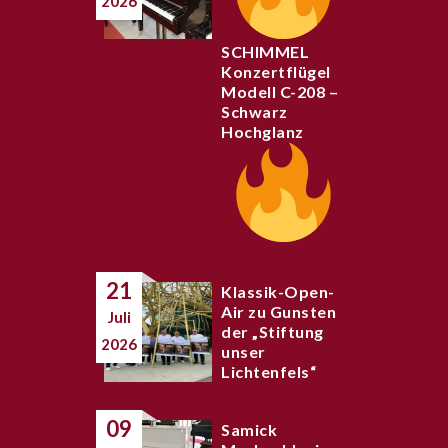
2026
SCHIMMEL
Konzertflügel
Modell C-208 –
Schwarz
Hochglanz
21
Klassik-Open-
Air zu Gunsten
Juli
der „Stiftung
2026
unser
Lichtenfels“
09
Samick