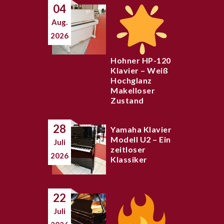
04
Aug.
2026
Hohner HP-120
Klavier – Weiß
Hochglanz
Makelloser
Zustand
28
Yamaha Klavier
Modell U2 – Ein
Juli
zeitloser
2026
Klassiker
22
Juli