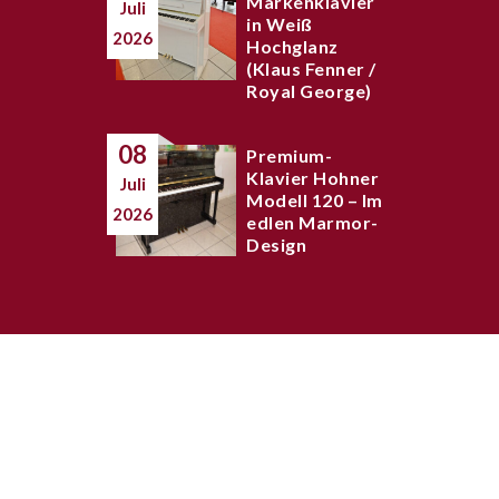
Markenklavier
Juli
in Weiß
2026
Hochglanz
(Klaus Fenner /
Royal George)
08
Premium-
Klavier Hohner
Juli
Modell 120 – Im
2026
edlen Marmor-
Design