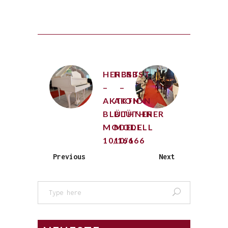
HERBST
HERBST
–
–
AKTION
AKTION
BLÜTHNER
BLÜTHNER
MODELL
MODELL
10/166
10/166
Previous
Next
Search
for: