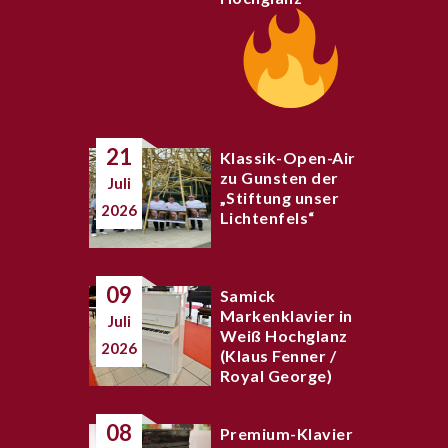
21
Klassik-Open-Air
zu Gunsten der
Juli
„Stiftung unser
2026
Lichtenfels“
09
Samick
Markenklavier in
Juli
Weiß Hochglanz
2026
(Klaus Fenner /
Royal George)
08
Premium-Klavier