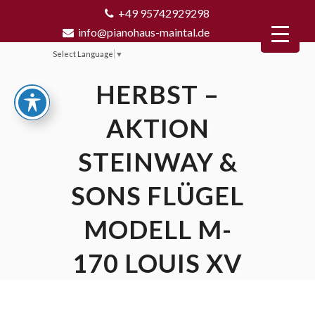
+49 95742929298
info@pianohaus-maintal.de
Select Language
▼
HERBST –
AKTION
STEINWAY &
SONS FLÜGEL
MODELL M-
170 LOUIS XV