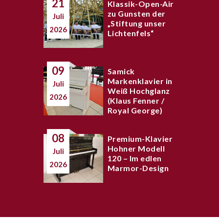
21
Klassik-Open-Air
zu Gunsten der
Juli
„Stiftung unser
2026
Lichtenfels“
09
Samick
Markenklavier in
Juli
Weiß Hochglanz
2026
(Klaus Fenner /
Royal George)
08
Premium-Klavier
Hohner Modell
Juli
120 – Im edlen
2026
Marmor-Design