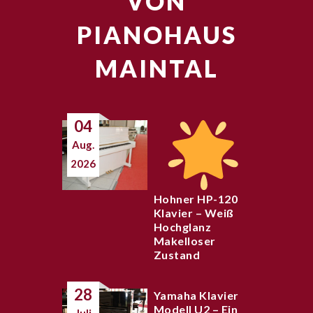
VON
PIANOHAUS
MAINTAL
04
Aug.
2026
Hohner HP-120
Klavier – Weiß
Hochglanz
Makelloser
Zustand
28
Yamaha Klavier
Modell U2 – Ein
Juli