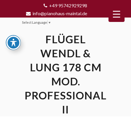
+49 95742929298
info@pianohaus-maintal.de
Select Language
▼
FLÜGEL
WENDL &
LUNG 178 CM
MOD.
PROFESSIONAL
II