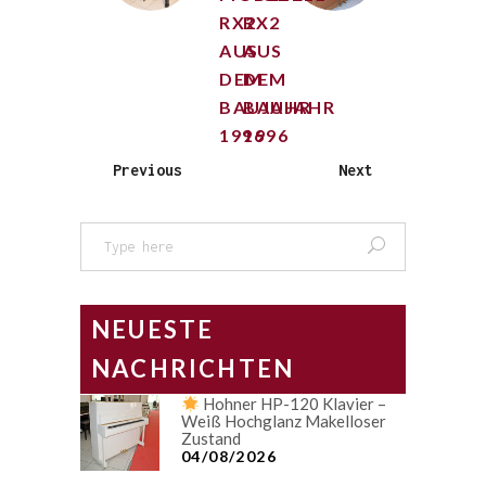
RX2
RX2
AUS
AUS
DEM
DEM
BAUJAHR
BAUJAHR
1996
1996
Previous
Next
Search
for:
NEUESTE
NACHRICHTEN
Hohner HP-120 Klavier –
Weiß Hochglanz Makelloser
Zustand
04/08/2026