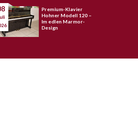
08
Premium-Klavier
Hohner Modell 120 –
uli
Im edlen Marmor-
026
Design