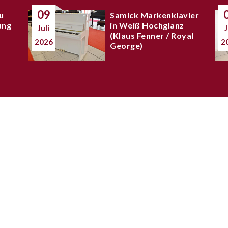
09
u
Samick Markenklavier
ung
in Weiß Hochglanz
Juli
J
(Klaus Fenner / Royal
2026
2
George)