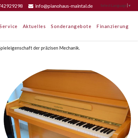
742929298
info@pianohaus-maintal.de
Select Language
▼
Service
Aktuelles
Sonderangebote
Finanzierung
Spieleigenschaft der präzisen Mechanik.