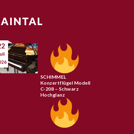
MAINTAL
22
uli
026
SCHIMMEL
Konzertflügel Modell
C-208 – Schwarz
Hochglanz