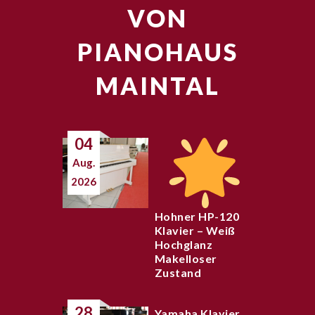
VON
PIANOHAUS
MAINTAL
04
Aug.
2026
Hohner HP-120
Klavier – Weiß
Hochglanz
Makelloser
Zustand
28
Yamaha Klavier