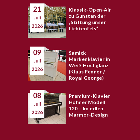
21
Klassik-Open-Air
zu Gunsten der
Juli
„Stiftung unser
2026
Lichtenfels“
09
Samick
Markenklavier in
Juli
Weiß Hochglanz
2026
(Klaus Fenner /
Royal George)
08
Premium-Klavier
Hohner Modell
Juli
120 – Im edlen
2026
Marmor-Design