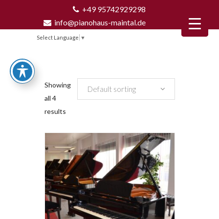
+49 95742929298
info@pianohaus-maintal.de
Select Language
▼
Showing
Default sorting
all 4
results