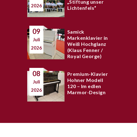
„Stiftung unser
2026
Lichtenfels“
09
Samick
Markenklavier in
Juli
Weiß Hochglanz
2026
(Klaus Fenner /
Royal George)
08
Premium-Klavier
Hohner Modell
Juli
120 – Im edlen
2026
Marmor-Design