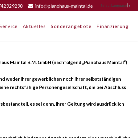
742929298
info@pianohaus-maintal.de
Select Language
▼
Service
Aktuelles
Sonderangebote
Finanzierung
aus Maintal B.M. GmbH (nachfolgend „Pianohaus Maintal“)
end weder ihrer gewerblichen noch ihrer selbstständigen
eine rechtsfähige Personengesellschaft, die bei Abschluss
tandteil, es sei denn, ihrer Geltung wird ausdrücklich