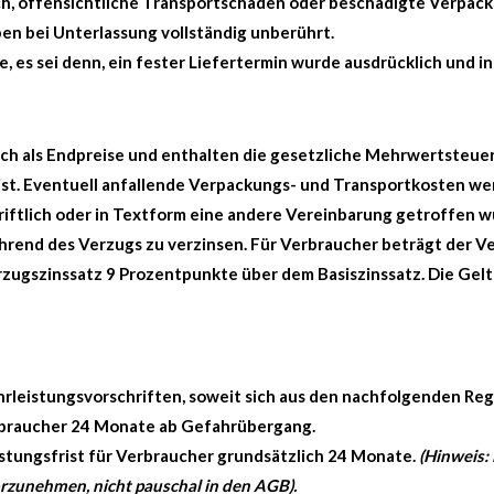
h, offensichtliche Transportschäden oder beschädigte Verpack
en bei Unterlassung vollständig unberührt.
 es sei denn, ein fester Liefertermin wurde ausdrücklich und in
sich als Endpreise und enthalten die gesetzliche Mehrwertsteu
 ist. Eventuell anfallende Verpackungs- und Transportkosten w
iftlich oder in Textform eine andere Vereinbarung getroffen wu
hrend des Verzugs zu verzinsen. Für Verbraucher beträgt der V
rzugszinssatz 9 Prozentpunkte über dem Basiszinssatz. Die G
rleistungsvorschriften, soweit sich aus den nachfolgenden Reg
erbraucher 24 Monate ab Gefahrübergang.
stungsfrist für Verbraucher grundsätzlich 24 Monate.
(Hinweis:
orzunehmen, nicht pauschal in den AGB).