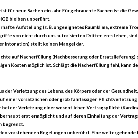
t für neue Sachen ein Jahr. Für gebrauchte Sachen ist die Ge
 HGB bleiben unberührt.
rhafte Aufstellung (z. B. ungeeignetes Raumklima, extreme Tro
iffe von nicht durch uns autorisierten Dritten entstehen, sin
r Intonation) stellt keinen Mangel dar.
echte auf Nacherfüllung (Nachbesserung oder Ersatzlieferung) p
igen Kosten möglich ist. Schlägt die Nacherfüllung fehl, kann 
s der Verletzung des Lebens, des Körpers oder der Gesundheit, d
uf einer vorsätzlichen oder grob fahrlässigen Pflichtverletzung
 bei der Verletzung einer wesentlichen Vertragspflicht (Kardinalp
rhaupt erst ermöglicht und auf deren Einhaltung der Vertragspa
n begrenzt.
den vorstehenden Regelungen unberührt. Eine weitergehende H