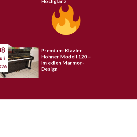
Hochglanz
08
Premium-Klavier
Hohner Modell 120 –
uli
Im edlen Marmor-
026
Design