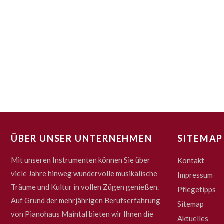
ÜBER UNSER UNTERNEHMEN
SITEMAP
Mit unseren Instrumenten können Sie über
Kontakt
viele Jahre hinweg wundervolle musikalische
Impressum
Träume und Kultur in vollen Zügen genießen.
Pflegetipps
Auf Grund der mehrjährigen Berufserfahrung
Sitemap
von Pianohaus Maintal bieten wir Ihnen die
Aktuelles