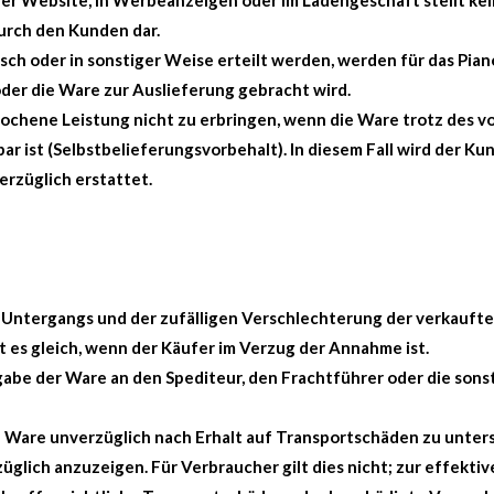
er Website, in Werbeanzeigen oder im Ladengeschäft stellt kei
urch den Kunden dar.
isch oder in sonstiger Weise erteilt werden, werden für das Pian
oder die Ware zur Auslieferung gebracht wird.
sprochene Leistung nicht zu erbringen, wenn die Ware trotz des
ist (Selbstbelieferungsvorbehalt). In diesem Fall wird der Kun
rzüglich erstattet.
en Untergangs und der zufälligen Verschlechterung der verkauf
 es gleich, wenn der Käufer im Verzug der Annahme ist.
rgabe der Ware an den Spediteur, den Frachtführer oder die so
 die Ware unverzüglich nach Erhalt auf Transportschäden zu un
lich anzuzeigen. Für Verbraucher gilt dies nicht; zur effekt