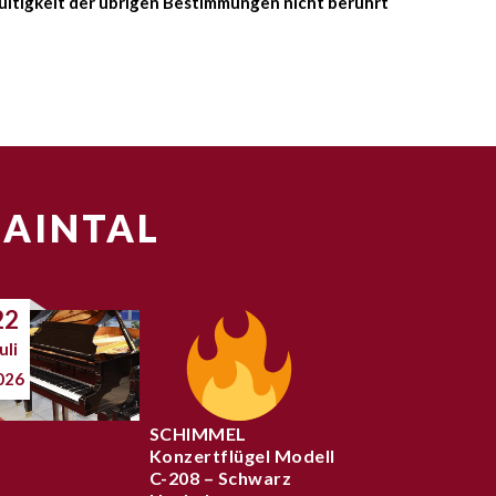
Gültigkeit der übrigen Bestimmungen nicht berührt
MAINTAL
22
uli
026
SCHIMMEL
Konzertflügel Modell
C-208 – Schwarz