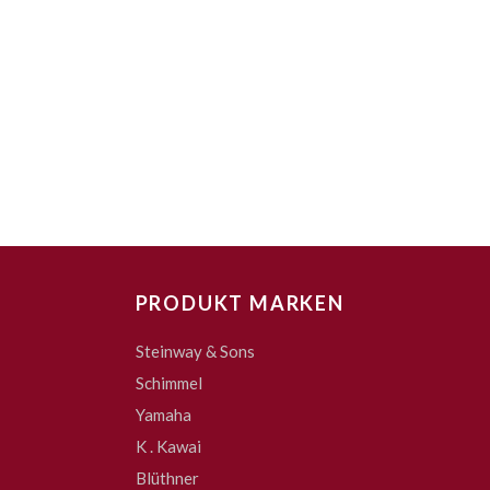
PRODUKT MARKEN
Steinway & Sons
Schimmel
Yamaha
K . Kawai
Blüthner