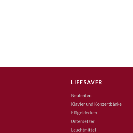
LIFESAVER
Neuheiten
Klavier und Konzertbänke
Flügeldecken
Untersetzer
Leuchtmittel