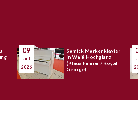
09
u
Samick Markenklavier
ung
in Weiß Hochglanz
Juli
J
(Klaus Fenner / Royal
2026
2
George)