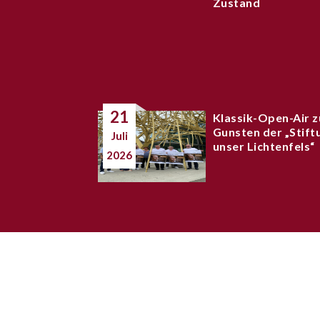
Zustand
21
Klassik-Open-Air z
Gunsten der „Stift
Juli
unser Lichtenfels“
2026