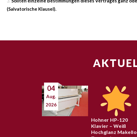
Sollten einzelne Bestimmungen dieses Vertrages ganz oder
(Salvatorische Klausel).
AKTUEL
04
Aug.
2026
Hohner HP-120
Klavier – Weiß
Hochglanz Makello