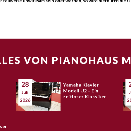
 teilweise unwirksam sein oder werden, so wird hierdurch die 
LES VON PIANOHAUS 
28
Yamaha Klavier
Modell U2 – Ein
Juli
J
zeitloser Klassiker
2026
2
ser