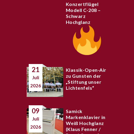
Konzertflügel
Modell C-208 –
Schwarz
Hochglanz
21
Klassik-Open-Air
zu Gunsten der
Juli
„Stiftung unser
2026
Lichtenfels“
09
Samick
Markenklavier in
Juli
Weiß Hochglanz
2026
(Klaus Fenner /