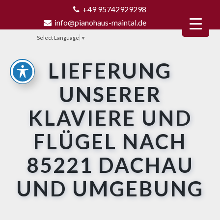
+49 95742929298
info@pianohaus-maintal.de
Select Language
▼
LIEFERUNG
UNSERER
KLAVIERE UND
FLÜGEL NACH
85221 DACHAU
UND UMGEBUNG